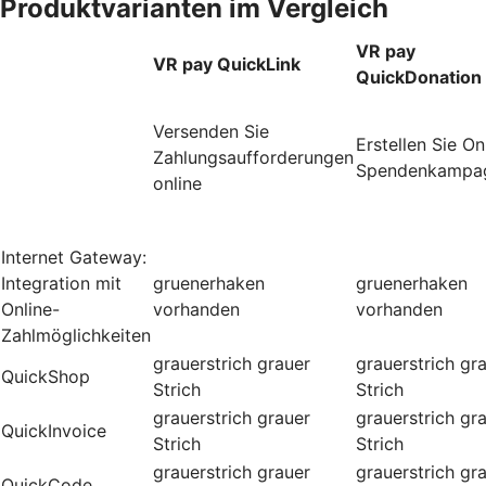
Produktvarianten im Vergleich
VR pay
VR pay QuickLink
QuickDonation
Versenden Sie
Erstellen Sie On
Zahlungsaufforderungen
Spendenkampa
online
Internet Gateway:
Integration mit
gruenerhaken
gruenerhaken
Online-
vorhanden
vorhanden
Zahlmöglichkeiten
grauerstrich
grauer
grauerstrich
gr
QuickShop
Strich
Strich
grauerstrich
grauer
grauerstrich
gr
QuickInvoice
Strich
Strich
grauerstrich
grauer
grauerstrich
gr
QuickCode