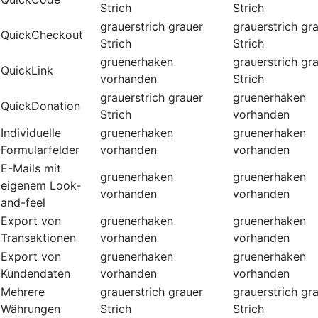
Strich
Strich
grauerstrich
grauer
grauerstrich
gr
QuickCheckout
Strich
Strich
gruenerhaken
grauerstrich
gr
QuickLink
vorhanden
Strich
grauerstrich
grauer
gruenerhaken
QuickDonation
Strich
vorhanden
Individuelle
gruenerhaken
gruenerhaken
Formularfelder
vorhanden
vorhanden
E-Mails mit
gruenerhaken
gruenerhaken
eigenem Look-
vorhanden
vorhanden
and-feel
Export von
gruenerhaken
gruenerhaken
Transaktionen
vorhanden
vorhanden
Export von
gruenerhaken
gruenerhaken
Kundendaten
vorhanden
vorhanden
Mehrere
grauerstrich
grauer
grauerstrich
gr
Währungen
Strich
Strich