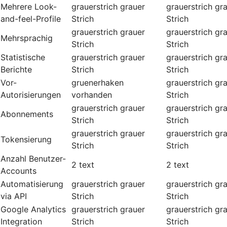
Mehrere Look-
grauerstrich
grauer
grauerstrich
gr
and-feel-Profile
Strich
Strich
grauerstrich
grauer
grauerstrich
gr
Mehrsprachig
Strich
Strich
Statistische
grauerstrich
grauer
grauerstrich
gr
Berichte
Strich
Strich
Vor-
gruenerhaken
grauerstrich
gr
Autorisierungen
vorhanden
Strich
grauerstrich
grauer
grauerstrich
gr
Abonnements
Strich
Strich
grauerstrich
grauer
grauerstrich
gr
Tokensierung
Strich
Strich
Anzahl Benutzer-
2
text
2
text
Accounts
Automatisierung
grauerstrich
grauer
grauerstrich
gr
via API
Strich
Strich
Google Analytics
grauerstrich
grauer
grauerstrich
gr
Integration
Strich
Strich