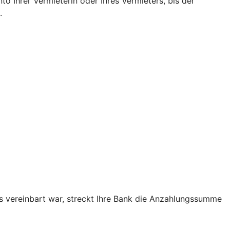
o Ihrer Vermieterin oder Ihres Vermieters, bis der
.
as vereinbart war, streckt Ihre Bank die Anzahlungssumme