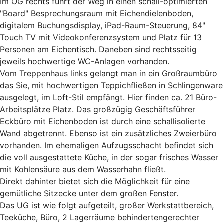
Im OG rechts führt der Weg in einen schall-optimierten
"Board" Besprechungsraum mit Eichendielenboden,
digitalem Buchungsdisplay, iPad-Raum-Steuerung, 84"
Touch TV mit Videokonferenzsystem und Platz für 13
Personen am Eichentisch. Daneben sind rechtsseitig
jeweils hochwertige WC-Anlagen vorhanden.
Vom Treppenhaus links gelangt man in ein Großraumbüro
das Sie, mit hochwertigen Teppichfließen in Schlingenware
ausgelegt, im Loft-Stil empfängt. Hier finden ca. 21 Büro-
Arbeitsplätze Platz. Das großzügig Geschäftsführer
Eckbüro mit Eichenboden ist durch eine schallisolierte
Wand abgetrennt. Ebenso ist ein zusätzliches Zweierbüro
vorhanden. Im ehemaligen Aufzugsschacht befindet sich
die voll ausgestattete Küche, in der sogar frisches Wasser
mit Kohlensäure aus dem Wasserhahn fließt.
Direkt dahinter bietet sich die Möglichkeit für eine
gemütliche Sitzecke unter dem großen Fenster.
Das UG ist wie folgt aufgeteilt, großer Werkstattbereich,
Teeküche, Büro, 2 Lagerräume behindertengerechter