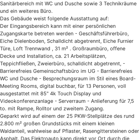
Sanitärbereich mit WC und Dusche sowie 3 Technikräume
und ein weiteres Büro.
Das Gebäude weist folgende Ausstattung auf:
Der Eingangsbereich kann mit einer persönlichen
Zugangskarte betreten werden - Geschäftsführerbüro,
Eiche Dielenboden, Schalldicht abgetrennt, Eiche Furnier
Türe, Loft Trennwand , 31 m² . Großraumbüro, offene
Decke und Installation, ca. 21 Arbeitsplätzen,
Teppichfließen, Zweierbüro, schalldicht abgetrennt, -
Barrierefreies Gemeinschaftsbüro im UG - Barrierefreies
WC und Dusche - Besprechungsraum im Stil eines Board-
Meeting Rooms, digital buchbar, für 13 Personen, voll
ausgestattet mit 85" 4k Touch Display und
Videokonferenzanlage - Serverraum - Anlieferung für 7,5
to. mit Rampe, Rolltor und zweitem Zugang.
Geparkt wird auf einem der 25 PKW-Stellplätze des rund
2.800 m² großen Grundstücks mit einem kleinen
Waldanteil, wahlweise auf Pflaster, Rasengittersteinen oder
Asphalt. Das Elektroauto kann direkt vor Ort durch die