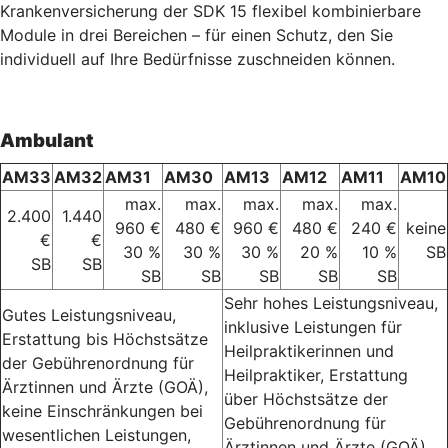
Krankenversicherung der SDK 15 flexibel kombinierbare
Module in drei Bereichen – für einen Schutz, den Sie
individuell auf Ihre Bedürfnisse zuschneiden können.
Ambulant
AM33
AM32
AM31
AM30
AM13
AM12
AM11
AM10
max.
max.
max.
max.
max.
2.400
1.440
960 €
480 €
960 €
480 €
240 €
keine
€
€
30 %
30 %
30 %
20 %
10 %
SB
SB
SB
SB
SB
SB
SB
SB
Sehr hohes Leistungsniveau,
Gutes Leistungsniveau,
inklusive Leistungen für
Erstattung bis Höchstsätze
Heilpraktikerinnen und
der Gebührenordnung für
Heilpraktiker, Erstattung
Ärztinnen und Ärzte (GOÄ),
über Höchstsätze der
keine Einschränkungen bei
Gebührenordnung für
wesentlichen Leistungen,
Ärztinnen und Ärzte (GOÄ),