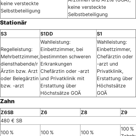
keine versteckte
keine versteckte
Selbstbeteiligung
Selbstbeteiligung
Stationär
S3
S1DD
S1
Wahlleistung:
Wahlleistung:
Regelleistung:
Einbettzimmer, bei
Einbettzimmer,
Mehrbettzimmer,
bestimmten schweren
Chefärztin oder
diensthabende/r
Erkrankungen
-arzt und
Ärztin bzw. Arzt
Chefärztin oder -arzt
Privatklinik,
oder Belegärztin
und Privatklinik mit
Erstattung über
bzw. -arzt
Erstattung über
Höchstsätze
Höchstsätze GOÄ
GOÄ
Zahn
Z6SB
Z6
Z8
Z9
480 € SB
100 %
100 %
100 %
100 %