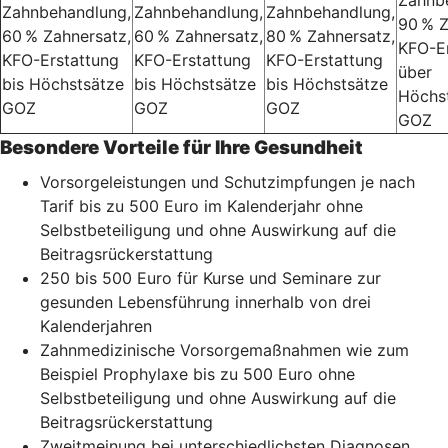
Zahnb
Zahnbehandlung,
Zahnbehandlung,
Zahnbehandlung,
90 % Z
60 % Zahnersatz,
60 % Zahnersatz,
80 % Zahnersatz,
KFO-E
KFO-Erstattung
KFO-Erstattung
KFO-Erstattung
über
bis Höchstsätze
bis Höchstsätze
bis Höchstsätze
Höchs
GOZ
GOZ
GOZ
GOZ
Besondere Vorteile für Ihre Gesundheit
Vorsorgeleistungen und Schutzimpfungen je nach
Tarif bis zu 500 Euro im Kalenderjahr ohne
Selbstbeteiligung und ohne Auswirkung auf die
Beitragsrückerstattung
250 bis 500 Euro für Kurse und Seminare zur
gesunden Lebensführung innerhalb von drei
Kalenderjahren
Zahnmedizinische Vorsorgemaßnahmen wie zum
Beispiel Prophylaxe bis zu 500 Euro ohne
Selbstbeteiligung und ohne Auswirkung auf die
Beitragsrückerstattung
Zweitmeinung bei unterschiedlichsten Diagnosen